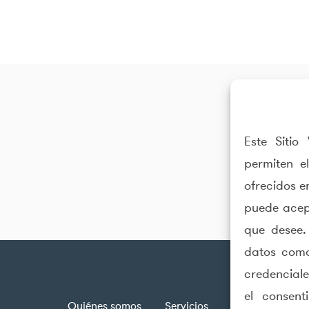
Este Sitio
permiten e
ofrecidos e
puede acept
que desee.
datos como
credenciale
el consent
Quiénes somos
Servicios
Industrias