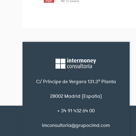
16/11/2020
ª
C/ Príncipe de Vergara 131.3
Planta
28002 Madrid (España)
+ 34 91 432 64 00
imconsultoria@grupocimd.com