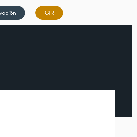
vación
CIR